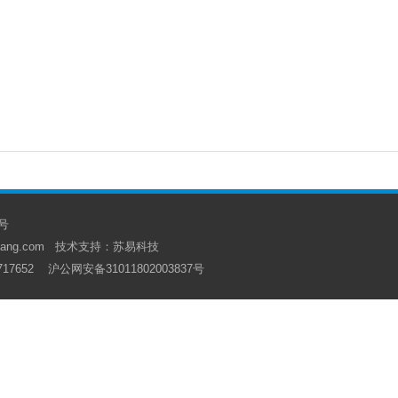
3号
ang.com
技术支持：苏易科技
717652
沪公网安备31011802003837号