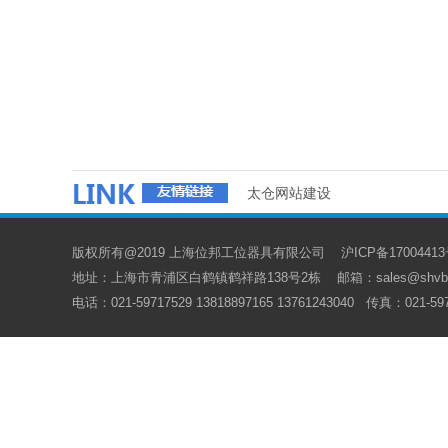
太仓网站建设
版权所有@2019 上海位邦工位器具有限公司
沪ICP备1700441
地址：上海市青浦区白鹤镇鹤祥路138号2栋
邮箱：sales@shvb
电话：021-59717529 13818897165 13761243040
传真：021-59